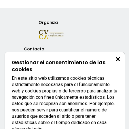
Organiza
Contacto
FACTURACIÓN / CONTABILIDAD
Gestionar el consentimiento de las
secretaria@cvca.es
| 96 351 53 35
cookies
FORMACIÓN
En este sitio web utilizamos cookies técnicas
administracion@cvca.es
| 96 351 03 03
estrictamente necesarias para el funcionamiento
INCIDENCIAS
web y cookies propias o de terceros para analizar tu
letradoasesor@cvca.es
navegación con fines únicamente estadísticos. Los
datos que se recopilan son anónimos. Por ejemplo,
Secretaría técnica
nos pueden servir para cuantificar el número de
usuarios que acceden al sitio o para tener
estadísticas sobre el tiempo dedicado en cada
página del sitio